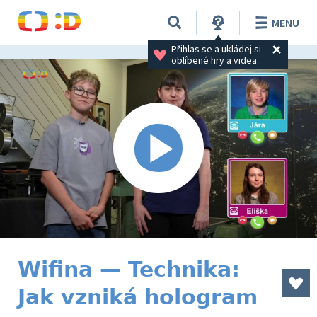
MENU
Přihlas se a ukládej si 
oblíbené hry a videa.
Wifina — Technika:
Jak vzniká hologram