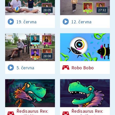
28:05
27:32
19. června
12. června
28:08
5. června
Robo Bobo
Ředisaurus Rex:
Ředisaurus Rex: