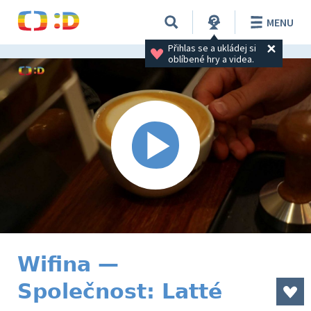
MENU
Přihlas se a ukládej si 
oblíbené hry a videa.
Wifina —
Společnost: Latté