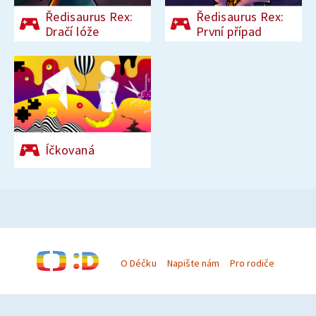
Ředisaurus Rex:
Ředisaurus Rex:
Dračí lóže
První případ
Íčkovaná
O Déčku
Napište nám
Pro rodiče
© Česká televize 1996–2026
O cookies na Déčku