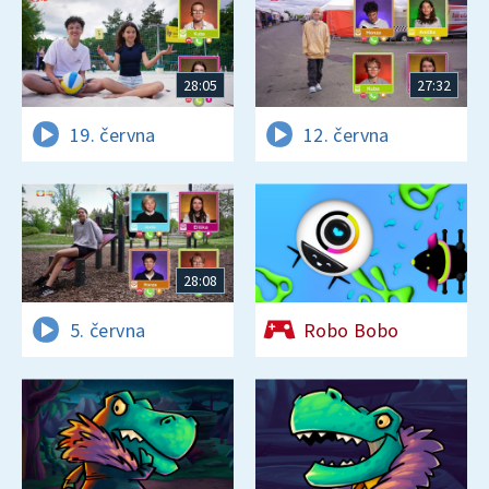
28:05
27:32
19. června
12. června
28:08
5. června
Robo Bobo