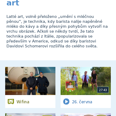
art
Latté art, volně přeloženo „umění s mléčnou
pěnou“, je technika, kdy barista nalije napěněné
mléko do kávy a díky přesným pohybům vytvoří na
vrchu obrázek. Ačkoli se někdy tvrdí, že tato
technika pochází z Itálie, zpopularizovala se
především v Americe, odkud se díky baristovi
Davidovi Schomerovi rozšířila do celého světa.
27:43
Wifina
26. června