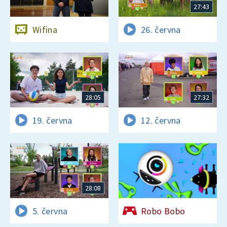
27:43
Wifina
26. června
28:05
27:32
19. června
12. června
28:08
5. června
Robo Bobo