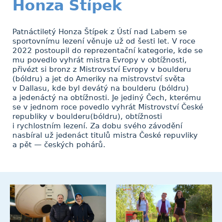
Honza Štípek
Patnáctiletý Honza Štípek z Ústí nad Labem se
sportovnímu lezení věnuje už od šesti let. V roce
2022 postoupil do reprezentační kategorie, kde se
mu povedlo vyhrát mistra Evropy v obtížnosti,
přivézt si bronz z Mistrovství Evropy v boulderu
(bóldru) a jet do Ameriky na mistrovství světa
v Dallasu, kde byl devátý na boulderu (bóldru)
a jedenáctý na obtížnosti. Je jediný Čech, kterému
se v jednom roce povedlo vyhrát Mistrovství České
republiky v boulderu(bóldru), obtížnosti
i rychlostním lezení. Za dobu svého závodění
nasbíral už jedenáct titulů mistra České repuvliky
a pět — českých pohárů.