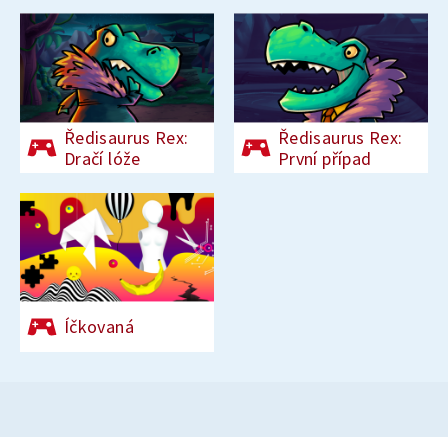
Ředisaurus Rex:
Ředisaurus Rex:
Dračí lóže
První případ
Íčkovaná