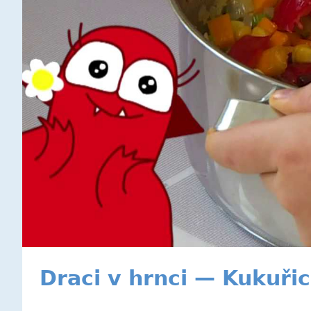
Draci v hrnci — Kukuřic