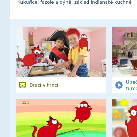
Kukuřice, fazole a dýně, základ indiánské kuchně
Upeč
Draci v hrnci
ture