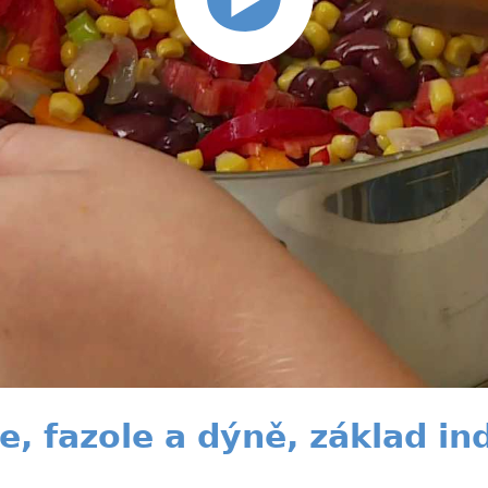
e, fazole a dýně, základ i