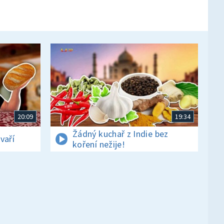
20:09
19:34
Žádný kuchař z Indie bez
vaří
koření nežije!