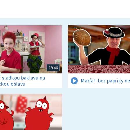
19:46
 sladkou baklavu na
Maďaři bez papriky ne
ckou oslavu