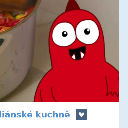
ndiánské kuchně