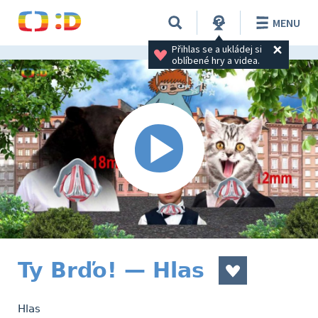
MENU
Přihlas se a ukládej si 
oblíbené hry a videa.
Ty Brďo! — Hlas
Hlas