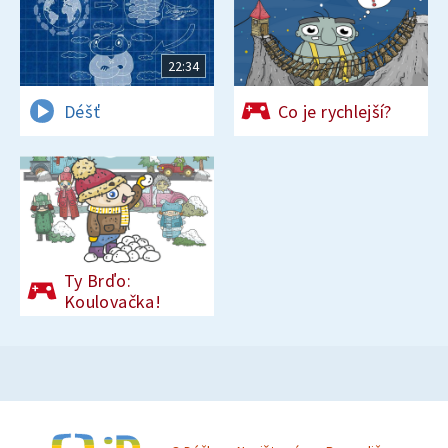
22:34
Déšť
Co je rychlejší?
Ty Brďo:
Koulovačka!