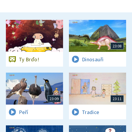
23:08
Ty Brďo!
Dinosauři
23:09
23:11
Peří
Tradice