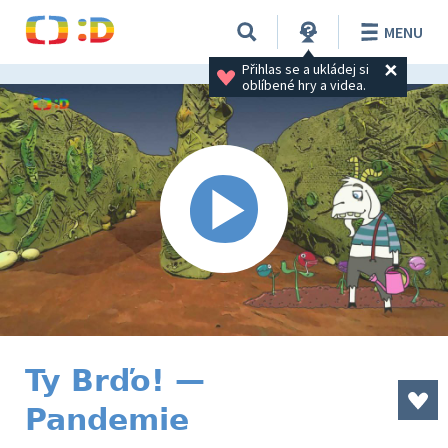
MENU
Přihlas se a ukládej si 
oblíbené hry a videa.
Ty Brďo! —
Pandemie