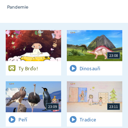
Pandemie
23:08
Ty Brďo!
Dinosauři
23:09
23:11
Peří
Tradice