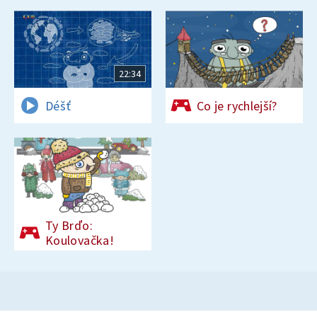
22:34
Déšť
Co je rychlejší?
Ty Brďo:
Koulovačka!