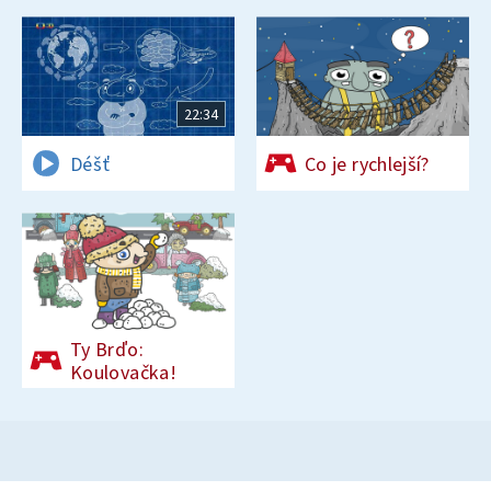
22:34
Déšť
Co je rychlejší?
Ty Brďo:
Koulovačka!