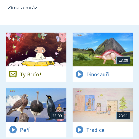
Zima a mráz
23:08
Ty Brďo!
Dinosauři
23:09
23:11
Peří
Tradice