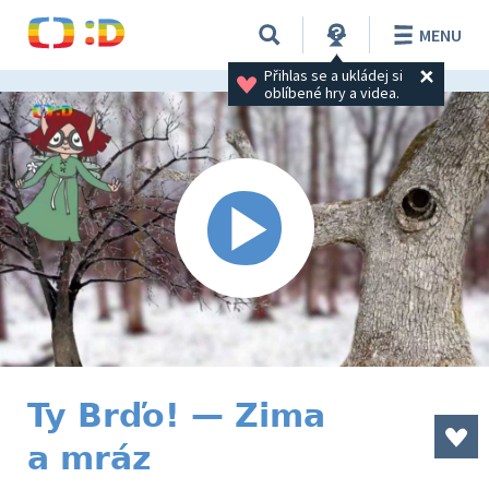
MENU
Přihlas se a ukládej si 
oblíbené hry a videa.
Ty Brďo! — Zima
a mráz