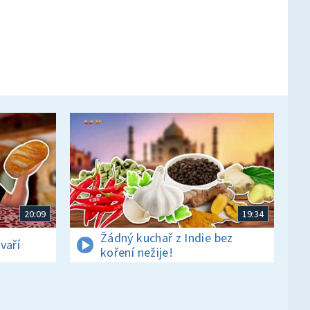
20:09
19:34
Žádný kuchař z Indie bez
vaří
koření nežije!