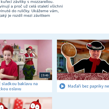
kuřecí závitky s mozzarellou.
vinují a proč už celá staletí všichni
vinuté do ruličky. Ukážeme vám,
jaký je rozdíl mezi závitkem
19:46
 sladkou baklavu na
Maďaři bez papriky ne
ckou oslavu