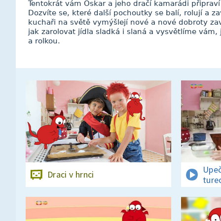
Tentokrát vám Oskar a jeho dračí kamarádi připraví 
Dozvíte se, které další pochoutky se balí, rolují a za
kuchaři na světě vymýšlejí nové a nové dobroty za
jak zarolovat jídla sladká i slaná a vysvětlíme vám, 
a rolkou.
Upeč
Draci v hrnci
ture