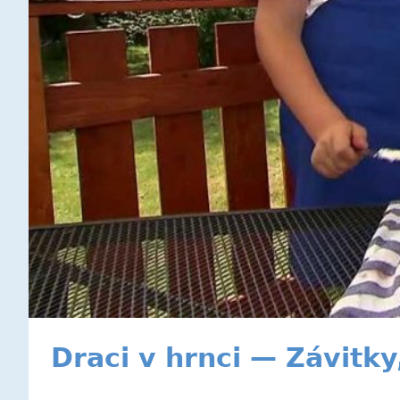
Draci v hrnci — Závitky