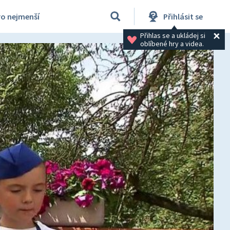
ro nejmenší
Přihlásit se
Přihlas se a ukládej si 
oblíbené hry a videa.