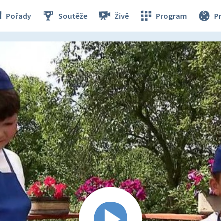
Pořady
Soutěže
Živě
Program
P