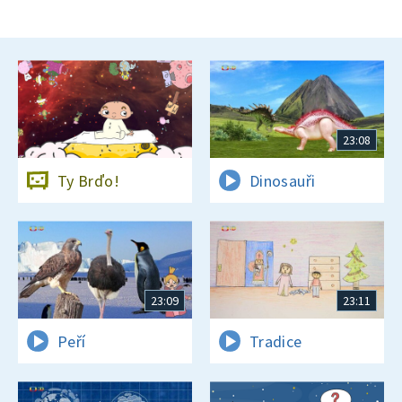
23:08
Ty Brďo!
Dinosauři
23:09
23:11
Peří
Tradice