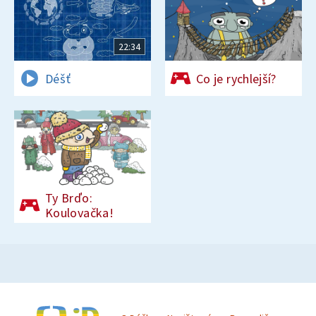
22:34
Déšť
Co je rychlejší?
Ty Brďo:
Koulovačka!