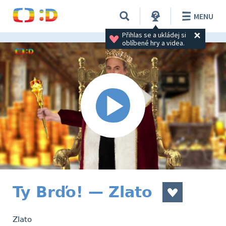
MENU
Přihlas se a ukládej si 
oblíbené hry a videa.
Ty Brďo! — Zlato
Zlato