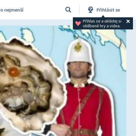
ro nejmenší
Přihlásit se
Přihlas se a ukládej si 
oblíbené hry a videa.