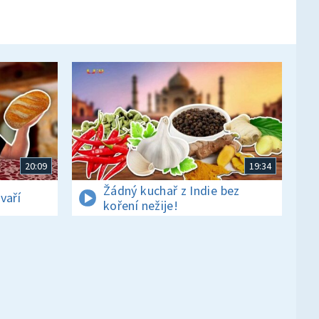
20:09
19:34
Žádný kuchař z Indie bez
vaří
koření nežije!