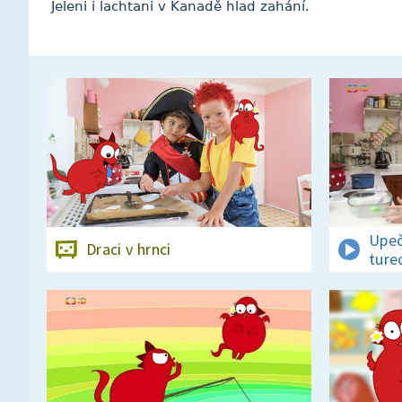
Jeleni i lachtani v Kanadě hlad zahání.
Upeč
Draci v hrnci
ture