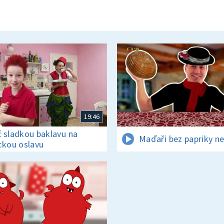
19:46
 sladkou baklavu na
Maďaři bez papriky ne
ckou oslavu