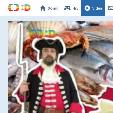
Domů
Hry
Videa