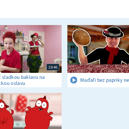
19:46
 sladkou baklavu na
Maďaři bez papriky ne
ckou oslavu