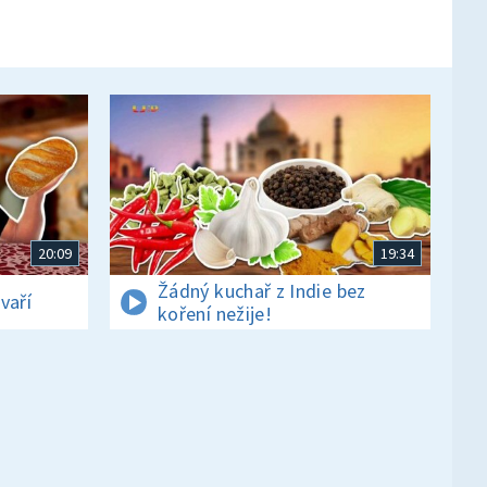
20:09
19:34
Žádný kuchař z Indie bez
vaří
koření nežije!