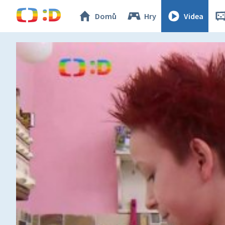
Domů
Hry
Videa