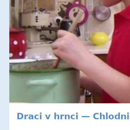
Draci v hrnci — Chlodn