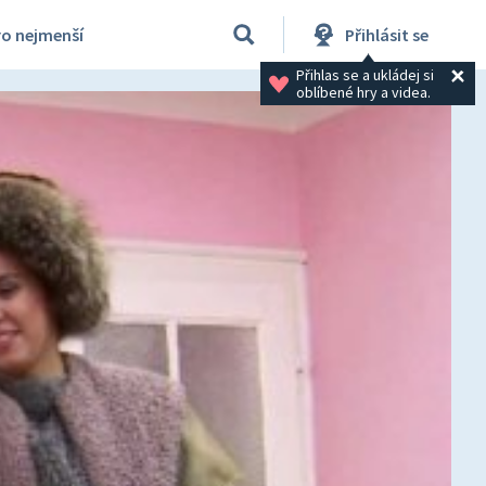
ro nejmenší
Přihlásit se
Přihlas se a ukládej si 
oblíbené hry a videa.