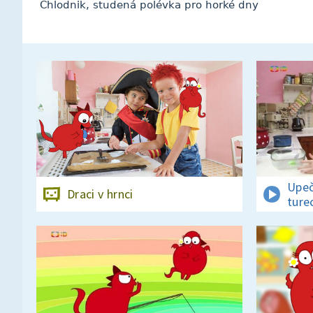
Chlodnik, studená polévka pro horké dny
Upeč
Draci v hrnci
ture