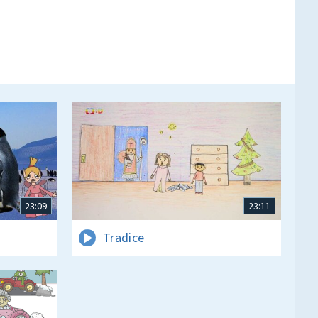
23:09
23:11
Tradice