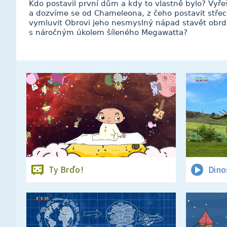
Kdo postavil první dům a kdy to vlastně bylo? Vyřeš
a dozvíme se od Chameleona, z čeho postavit střec
vymluvit Obrovi jeho nesmyslný nápad stavět obrd
s náročným úkolem šíleného Megawatta?
Ty Brďo!
Dino