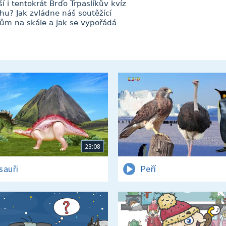
í i tentokrát Brďo Trpaslíkův kvíz
hu? Jak zvládne náš soutěžící
ům na skále a jak se vypořádá
23:08
sauři
Peří