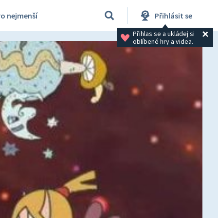
ro nejmenší
Přihlásit se
Přihlas se a ukládej si 
oblíbené hry a videa.