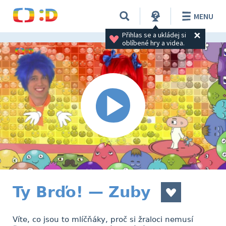
MENU
Přihlas se a ukládej si 
oblíbené hry a videa.
Ty Brďo! — Zuby
Víte, co jsou to mlíčňáky, proč si žraloci nemusí