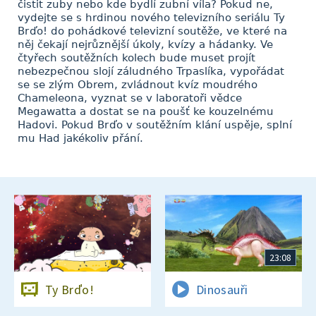
čistit zuby nebo kde bydlí zubní víla? Pokud ne,
vydejte se s hrdinou nového televizního seriálu Ty
Brďo! do pohádkové televizní soutěže, ve které na
něj čekají nejrůznější úkoly, kvízy a hádanky. Ve
čtyřech soutěžních kolech bude muset projít
nebezpečnou slojí záludného Trpaslíka, vypořádat
se se zlým Obrem, zvládnout kvíz moudrého
Chameleona, vyznat se v laboratoři vědce
Megawatta a dostat se na poušť ke kouzelnému
Hadovi. Pokud Brďo v soutěžním klání uspěje, splní
mu Had jakékoliv přání.
23:08
Ty Brďo!
Dinosauři