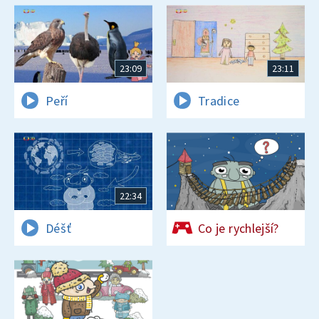
23:09
23:11
Peří
Tradice
22:34
Déšť
Co je rychlejší?