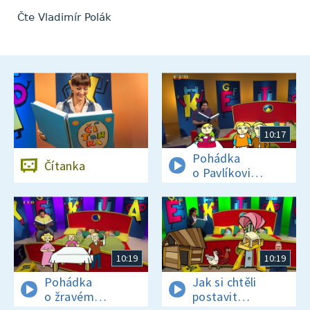
Čte Vladimír Polák
10:17
Pohádka
Čítanka
o Pavlíkovi
a zmrzlině.
Chodící jitrnice
10:19
10:19
Pohádka
Jak si chtěli
o žravém
postavit