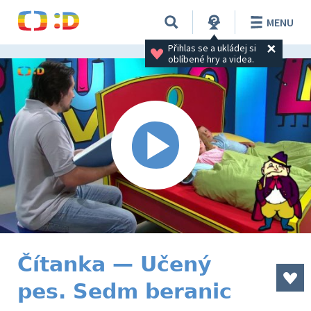
MENU
Přihlas se a ukládej si 
oblíbené hry a videa.
Čítanka — Učený
pes. Sedm beranic