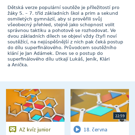
Dětská verze populární soutěže je příležitostí pro
žáky 5. – 7. tříd základních škol a prim a sekund
osmiletých gymnázií, aby si prověřili svůj
všeobecný přehled, stejně jako schopnost volit
správnou taktiku a pohotově se rozhodovat. Ve
dvou základních dílech se objeví vždy čtyři noví
soutěžící, na nejúspěšnější z nich pak čeká postup
do dílu superfinálového. Průvodcem soutěžního
klání je Jan Adámek. Dnes se o postup do
superfinálového dílu utkají Lukáš, Jeník, Klári
a Anička.
22:59
AZ kvíz junior
18. června