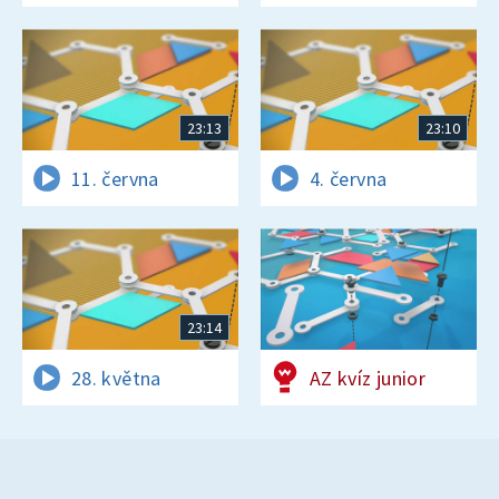
23:13
23:10
11. června
4. června
23:14
28. května
AZ kvíz junior