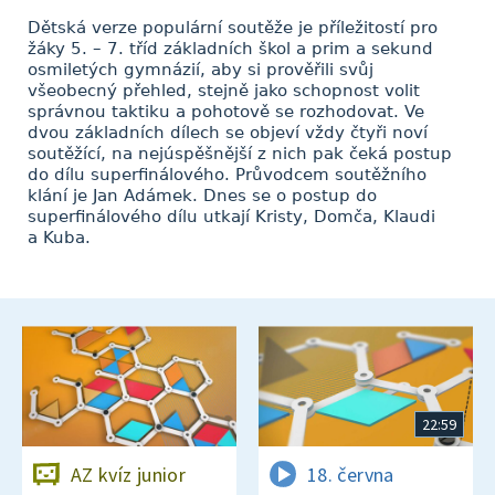
Dětská verze populární soutěže je příležitostí pro
žáky 5. – 7. tříd základních škol a prim a sekund
osmiletých gymnázií, aby si prověřili svůj
všeobecný přehled, stejně jako schopnost volit
správnou taktiku a pohotově se rozhodovat. Ve
dvou základních dílech se objeví vždy čtyři noví
soutěžící, na nejúspěšnější z nich pak čeká postup
do dílu superfinálového. Průvodcem soutěžního
klání je Jan Adámek. Dnes se o postup do
superfinálového dílu utkají Kristy, Domča, Klaudi
a Kuba.
22:59
AZ kvíz junior
18. června