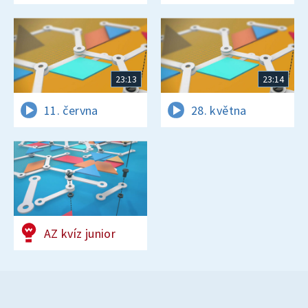
23:13
23:14
11. června
28. května
AZ kvíz junior