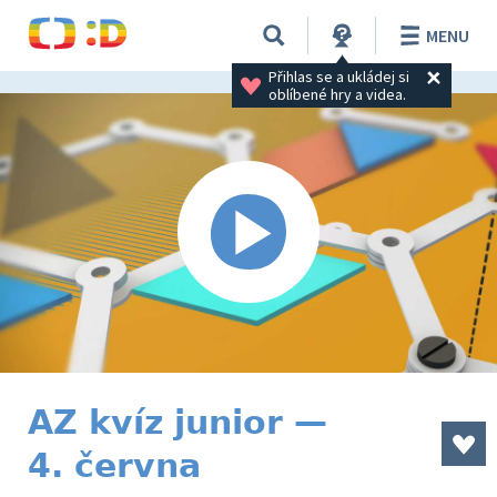
MENU
Přihlas se a ukládej si 
oblíbené hry a videa.
AZ kvíz junior —
4. června