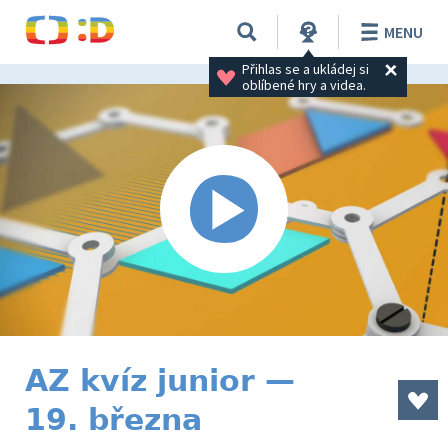
MENU
Přihlas se a ukládej si 
oblíbené hry a videa.
AZ kvíz junior —
19. března