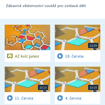
Zábavná vědomostní soutěž pro zvídavé děti
22:59
AZ kvíz junior
18. června
23:13
23:10
11. června
4. června