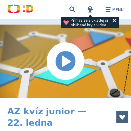
MENU
Přihlas se a ukládej si 
oblíbené hry a videa.
AZ kvíz junior —
22. ledna