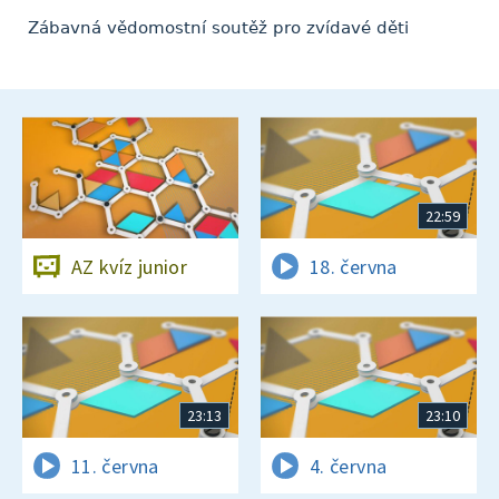
Zábavná vědomostní soutěž pro zvídavé děti
22:59
AZ kvíz junior
18. června
23:13
23:10
11. června
4. června