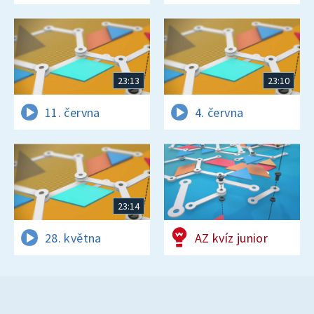
23:13
23:10
11. června
4. června
23:14
28. května
AZ kvíz junior