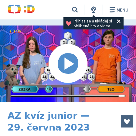
MENU
Přihlas se a ukládej si 
oblíbené hry a videa.
AZ kvíz junior —
29. června 2023