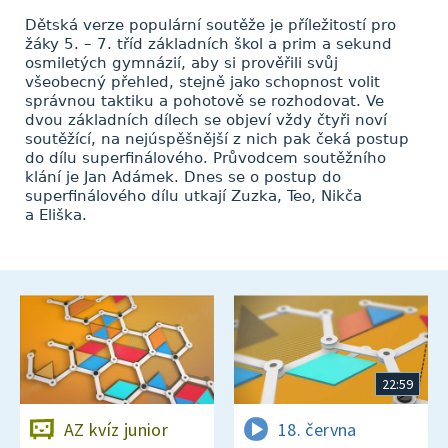
Dětská verze populární soutěže je příležitostí pro
žáky 5. – 7. tříd základních škol a prim a sekund
osmiletých gymnázií, aby si prověřili svůj
všeobecný přehled, stejně jako schopnost volit
správnou taktiku a pohotově se rozhodovat. Ve
dvou základních dílech se objeví vždy čtyři noví
soutěžící, na nejúspěšnější z nich pak čeká postup
do dílu superfinálového. Průvodcem soutěžního
klání je Jan Adámek. Dnes se o postup do
superfinálového dílu utkají Zuzka, Teo, Nikča
a Eliška.
22:59
AZ kvíz junior
18. června