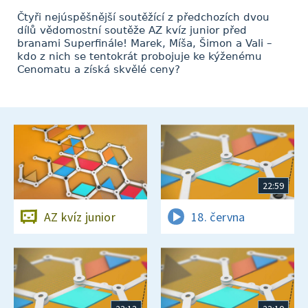
Čtyři nejúspěšnější soutěžící z předchozích dvou
dílů vědomostní soutěže AZ kvíz junior před
branami Superfinále! Marek, Míša, Šimon a Vali –
kdo z nich se tentokrát probojuje ke kýženému
Cenomatu a získá skvělé ceny?
22:59
AZ kvíz junior
18. června