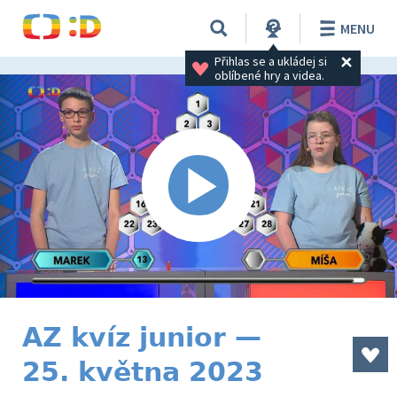
MENU
Přihlas se a ukládej si 
oblíbené hry a videa.
AZ kvíz junior —
25. května 2023