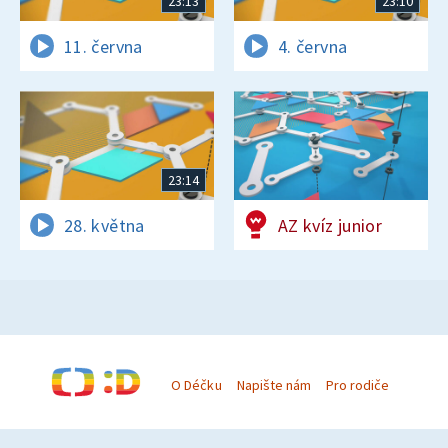
23:13
23:10
11. června
4. června
23:14
28. května
AZ kvíz junior
O Déčku
Napište nám
Pro rodiče
© Česká televize 1996–2026
O cookies na Déčku