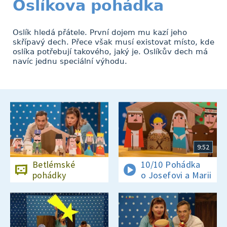
Oslíkova pohádka
Oslík hledá přátele. První dojem mu kazí jeho
skřípavý dech. Přece však musí existovat místo, kde
oslíka potřebují takového, jaký je. Oslíkův dech má
navíc jednu speciální výhodu.
9:52
Betlémské
10/10 Pohádka
pohádky
o Josefovi a Marii