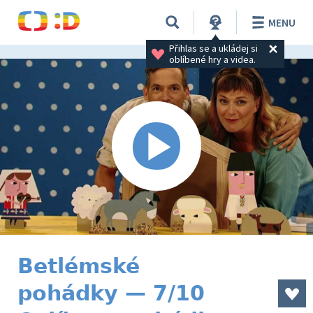
MENU
Přihlas se a ukládej si 
oblíbené hry a videa.
Betlémské
pohádky — 7/10