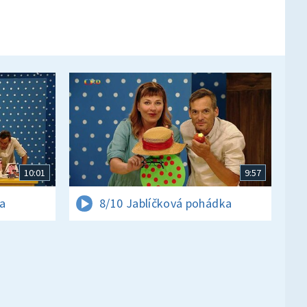
10:01
9:57
a
8/10 Jablíčková pohádka