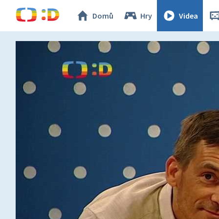
Domů
Hry
Videa