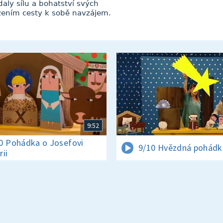
ly sílu a bohatství svých
zením cesty k sobě navzájem.
9:52
0 Pohádka o Josefovi
9/10 Hvězdná pohádk
rii