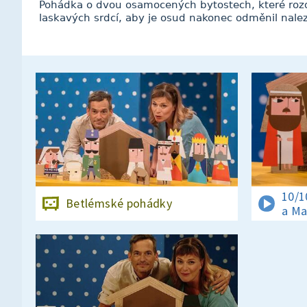
Pohádka o dvou osamocených bytostech, které rozda
laskavých srdcí, aby je osud nakonec odměnil nale
10/1
Betlémské pohádky
a Ma