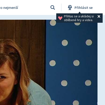
ro nejmenší
Přihlásit se
Přihlas se a ukládej si 
oblíbené hry a videa.