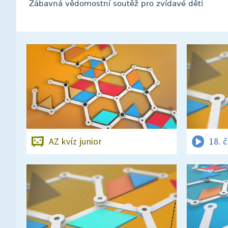
Zábavná vědomostní soutěž pro zvídavé děti
AZ kvíz junior
18. 