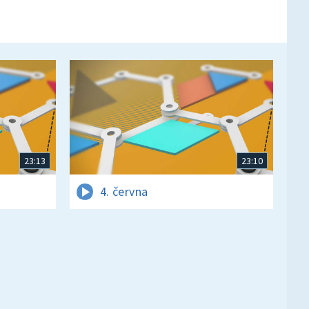
23:13
23:10
4. června