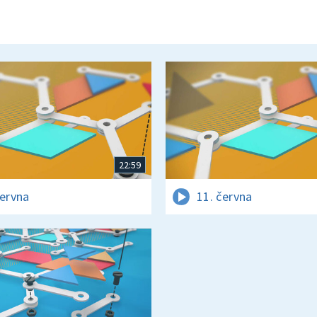
22:59
června
11. června