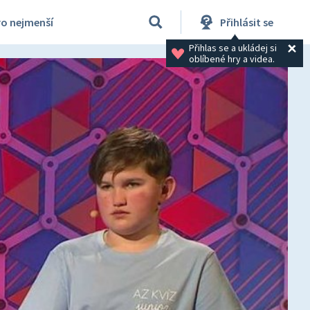
ro nejmenší
Přihlásit se
Přihlas se a ukládej si 
oblíbené hry a videa.