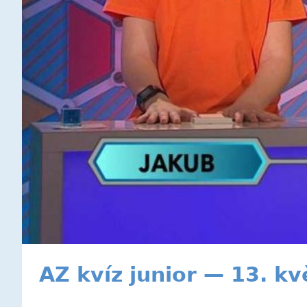
AZ kvíz junior — 13. k