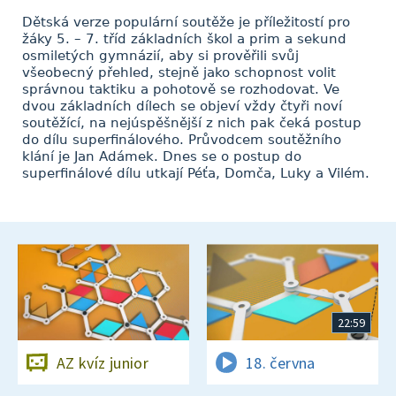
Dětská verze populární soutěže je příležitostí pro
žáky 5. – 7. tříd základních škol a prim a sekund
osmiletých gymnázií, aby si prověřili svůj
všeobecný přehled, stejně jako schopnost volit
správnou taktiku a pohotově se rozhodovat. Ve
dvou základních dílech se objeví vždy čtyři noví
soutěžící, na nejúspěšnější z nich pak čeká postup
do dílu superfinálového. Průvodcem soutěžního
klání je Jan Adámek. Dnes se o postup do
superfinálové dílu utkají Péťa, Domča, Luky a Vilém.
22:59
AZ kvíz junior
18. června