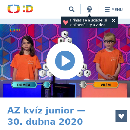
MENU
Přihlas se a ukládej si 
oblíbené hry a videa.
AZ kvíz junior —
30. dubna 2020