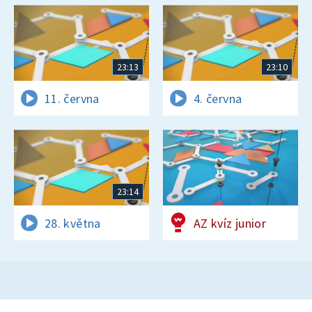
23:13
23:10
11. června
4. června
23:14
28. května
AZ kvíz junior