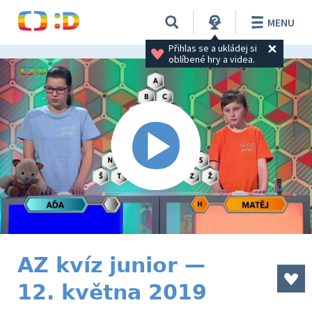
MENU
Přihlas se a ukládej si 
oblíbené hry a videa.
AZ kvíz junior —
12. května 2019