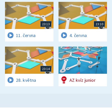
23:13
23:10
11. června
4. června
23:14
28. května
AZ kvíz junior