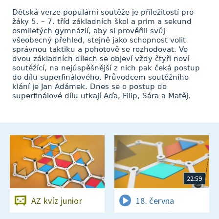
Dětská verze populární soutěže je příležitostí pro
žáky 5. – 7. tříd základních škol a prim a sekund
osmiletých gymnázií, aby si prověřili svůj
všeobecný přehled, stejně jako schopnost volit
správnou taktiku a pohotově se rozhodovat. Ve
dvou základních dílech se objeví vždy čtyři noví
soutěžící, na nejúspěšnější z nich pak čeká postup
do dílu superfinálového. Průvodcem soutěžního
klání je Jan Adámek. Dnes se o postup do
superfinálové dílu utkají Aďa, Filip, Sára a Matěj.
22:59
AZ kvíz junior
18. června