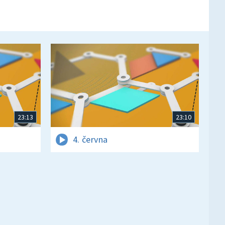
23:13
23:10
4. června