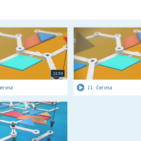
22:59
června
11. června