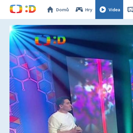
Domů
Hry
Videa