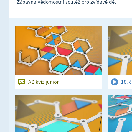
Zábavná vědomostní soutěž pro zvídavé děti
AZ kvíz junior
18. 