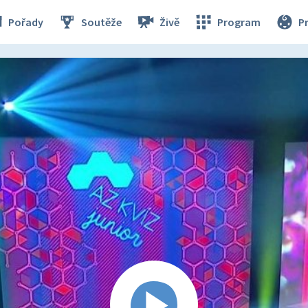
Pořady
Soutěže
Živě
Program
P