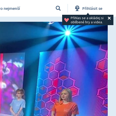
ro nejmenší
Přihlásit se
Přihlas se a ukládej si 
oblíbené hry a videa.