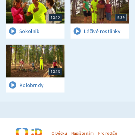
10:12
9:39
Sokolník
Léčivé rostlinky
10:13
Kolobrndy
O Déčku
Napište nám
Pro rodiče