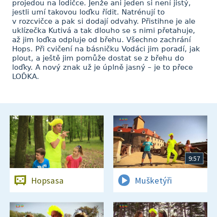
projedou na lodičce. Jenže ani jeden si není jistý,
jestli umí takovou loďku řídit. Natrénují to
v rozcvičce a pak si dodají odvahy. Přistihne je ale
uklízečka Kutivá a tak dlouho se s nimi přetahuje,
až jim loďka odpluje od břehu. Všechno zachrání
Hops. Při cvičení na básničku Vodáci jim poradí, jak
plout, a ještě jim pomůže dostat se z břehu do
loďky. A nový znak už je úplně jasný – je to přece
LOĎKA.
9:57
Hopsasa
Mušketýři