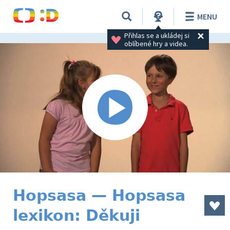
MENU
Přihlas se a ukládej si 
oblíbené hry a videa.
Hopsasa — Hopsasa
lexikon: Děkuji