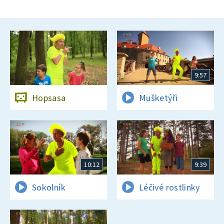
9:57
Hopsasa
Mušketýři
10:12
9:39
Sokolník
Léčivé rostlinky