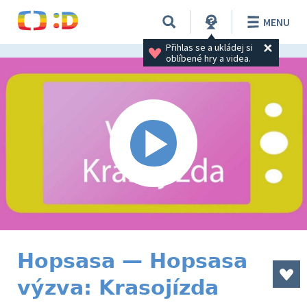
MENU
Přihlas se a ukládej si 
oblíbené hry a videa.
Hopsasa — Hopsasa
výzva: Krasojízda