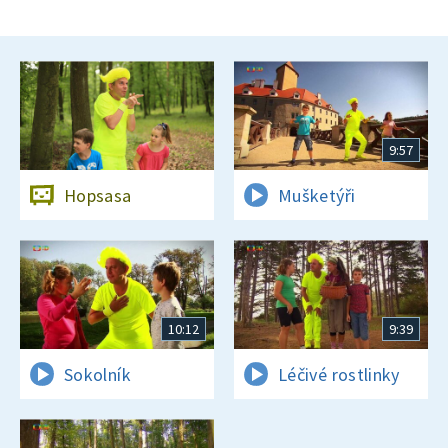
9:57
Hopsasa
Mušketýři
10:12
9:39
Sokolník
Léčivé rostlinky