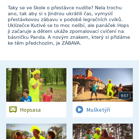
Taky se ve škole o přestávce nudíte? Nela trochu
ano, tak aby si s Jindrou ukrátili čas, vymyslí
přestávkovou zábavu v podobě legračních cviků.
Uklízečce Kutivé se to moc nelíbí, ale panáček Hops
ji začaruje a dětem ukáže zpomalovací cvičení na
básničku Panda. A novým znakem, který si přidáme
ke těm předchozím, je ZÁBAVA.
9:57
Hopsasa
Mušketýři