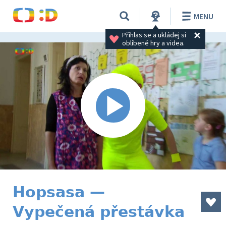
MENU
Přihlas se a ukládej si 
oblíbené hry a videa.
Hopsasa —
Vypečená přestávka