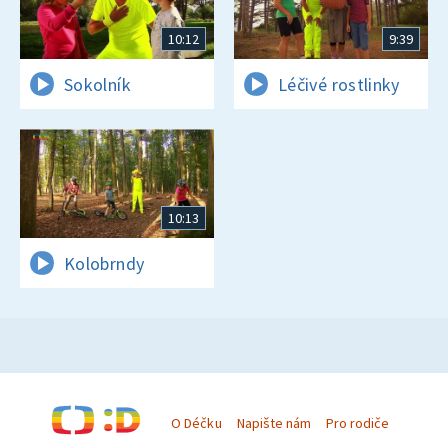
10:12
9:39
Sokolník
Léčivé rostlinky
10:13
Kolobrndy
O Déčku
Napište nám
Pro rodiče