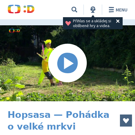
MENU
Přihlas se a ukládej si 
oblíbené hry a videa.
Hopsasa — Pohádka
o velké mrkvi