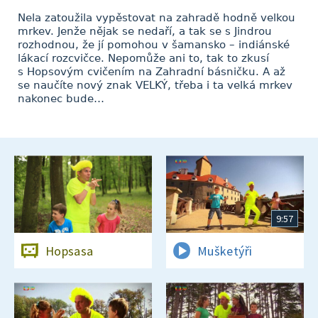
Nela zatoužila vypěstovat na zahradě hodně velkou
mrkev. Jenže nějak se nedaří, a tak se s Jindrou
rozhodnou, že jí pomohou v šamansko – indiánské
lákací rozcvičce. Nepomůže ani to, tak to zkusí
s Hopsovým cvičením na Zahradní básničku. A až
se naučíte nový znak VELKÝ, třeba i ta velká mrkev
nakonec bude…
9:57
Hopsasa
Mušketýři