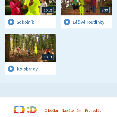
10:12
9:39
Sokolník
Léčivé rostlinky
10:13
Kolobrndy
O Déčku
Napište nám
Pro rodiče