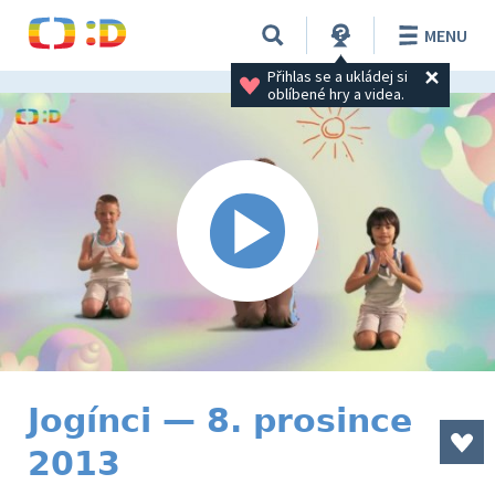
MENU
Přihlas se a ukládej si 
oblíbené hry a videa.
Jogínci — 8. prosince
2013