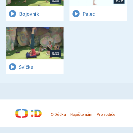
9:38
9:59
Bojovník
Palec
9:33
Svíčka
O Déčku
Napište nám
Pro rodiče
© Česká televize 1996–2026
O cookies na Déčku