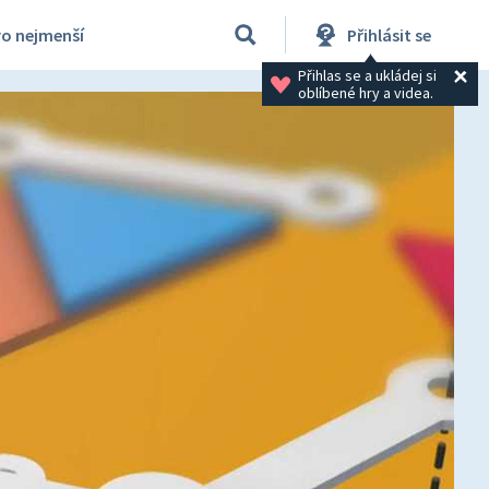
ro nejmenší
Přihlásit se
Přihlas se a ukládej si 
oblíbené hry a videa.