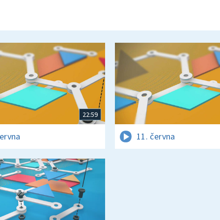
22:59
června
11. června