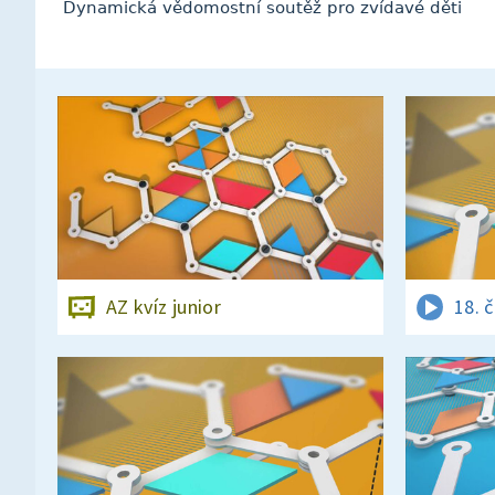
Dynamická vědomostní soutěž pro zvídavé děti
AZ kvíz junior
18. 