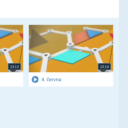
23:13
23:10
4. června