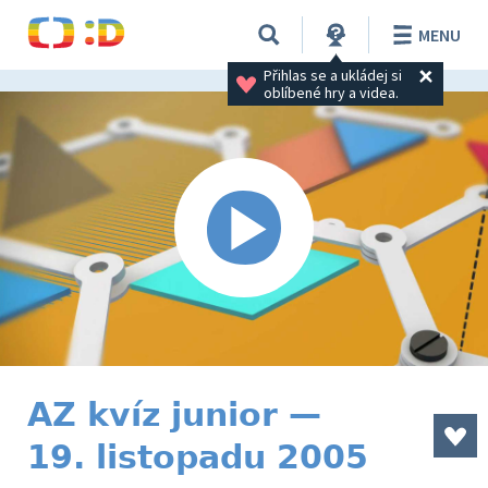
MENU
Přihlas se a ukládej si 
oblíbené hry a videa.
AZ kvíz junior —
19. listopadu 2005