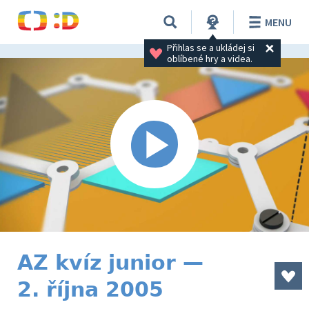
MENU
Přihlas se a ukládej si 
oblíbené hry a videa.
AZ kvíz junior —
2. října 2005