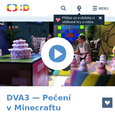
MENU
Přihlas se a ukládej si 
oblíbené hry a videa.
DVA3 — Pečení
v Minecraftu