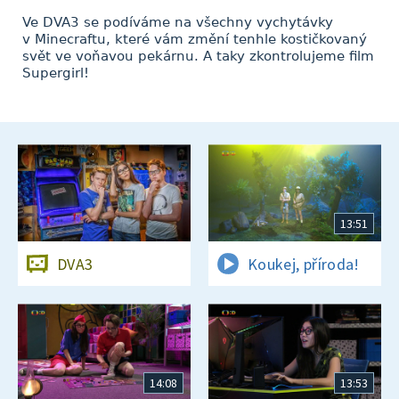
Ve DVA3 se podíváme na všechny vychytávky
v Minecraftu, které vám změní tenhle kostičkovaný
svět ve voňavou pekárnu. A taky zkontrolujeme film
Supergirl!
13:51
DVA3
Koukej, příroda!
14:08
13:53