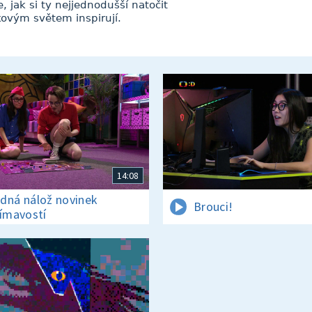
, jak si ty nejjednodušší natočit
ikovým světem inspirují.
14:08
dná nálož novinek
Brouci!
jímavostí