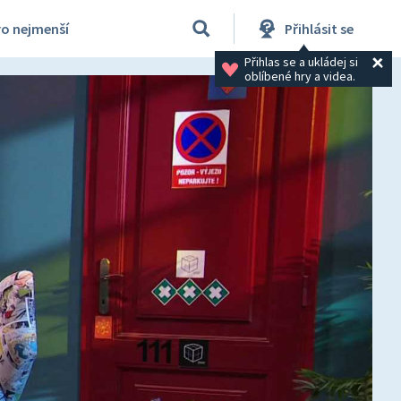
ro nejmenší
Přihlásit se
Přihlas se a ukládej si 
oblíbené hry a videa.