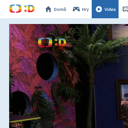
Domů
Hry
Videa