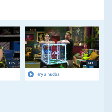
13:53
14:10
Hry a hudba