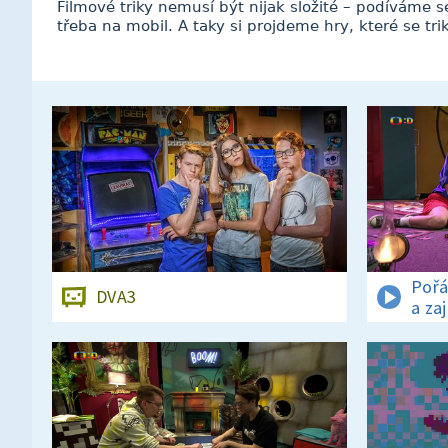
Filmové triky nemusí být nijak složité – podíváme se
třeba na mobil. A taky si projdeme hry, které se tr
Pořá
DVA3
a za