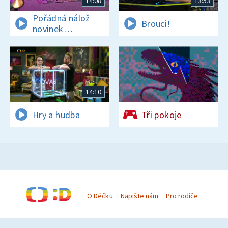
14:08
13:53
Pořádná nálož
Brouci!
novinek
a zajímavostí
14:10
Hry a hudba
Tři pokoje
O Déčku
Napište nám
Pro rodiče
© Česká televize 1996–2026
O cookies na Déčku