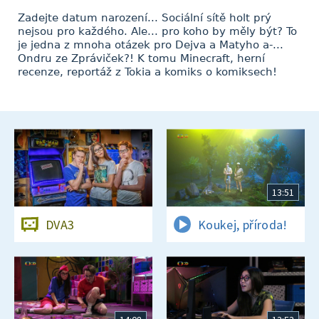
Zadejte datum narození... Sociální sítě holt prý
nejsou pro každého. Ale... pro koho by měly být? To
je jedna z mnoha otázek pro Dejva a Matyho a-...
Ondru ze Zpráviček?! K tomu Minecraft, herní
recenze, reportáž z Tokia a komiks o komiksech!
13:51
DVA3
Koukej, příroda!