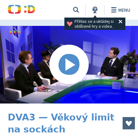
MENU
Přihlas se a ukládej si 
oblíbené hry a videa.
DVA3 — Věkový limit
na sockách