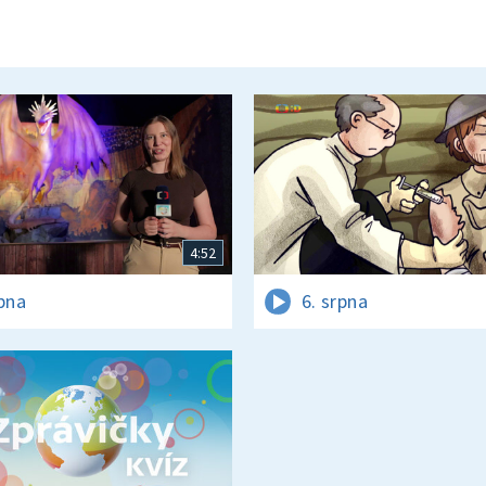
4:52
rpna
6. srpna