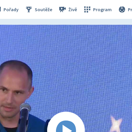
Pořady
Soutěže
Živě
Program
P