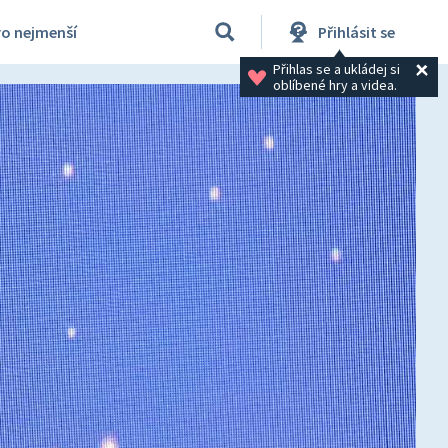
ro nejmenší
Přihlásit se
Přihlas se a ukládej si 
oblíbené hry a videa.