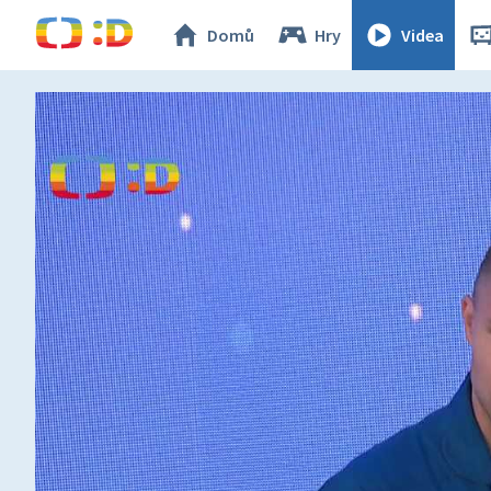
Domů
Hry
Videa