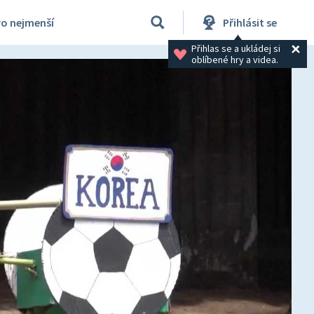
ro nejmenší
Přihlásit se
Přihlas se a ukládej si 
oblíbené hry a videa.