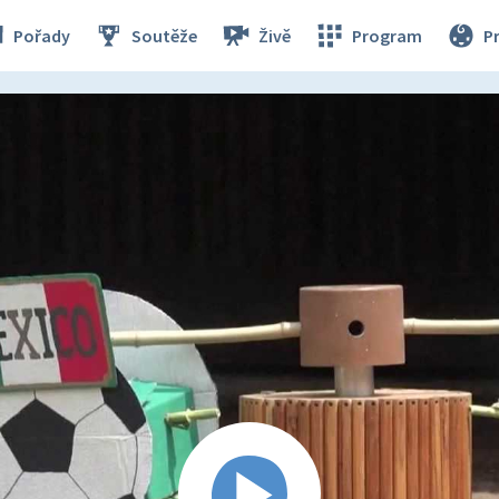
Pořady
Soutěže
Živě
Program
P