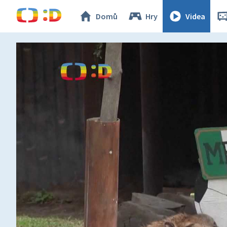
Domů
Hry
Videa