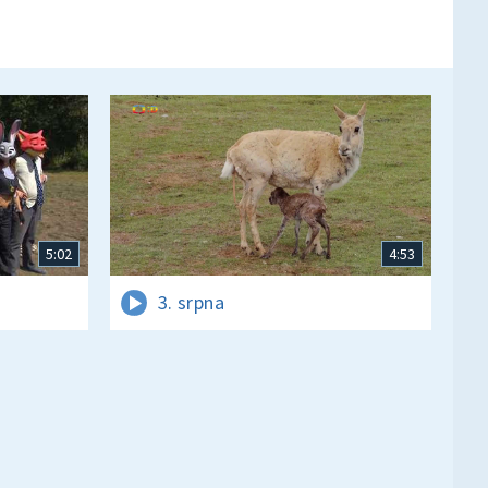
5:02
4:53
3. srpna