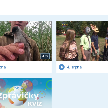
4:55
rpna
4. srpna