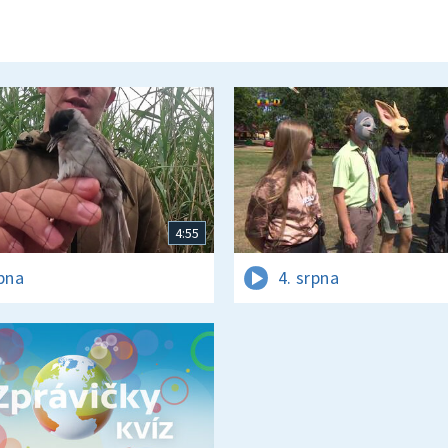
4:55
rpna
4. srpna