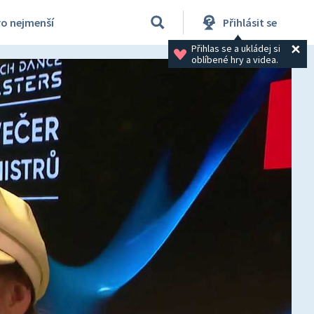
ro nejmenší
Přihlásit se
Přihlas se a ukládej si 
oblíbené hry a videa.