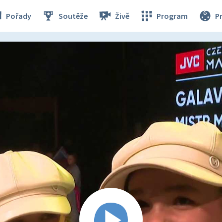
Pořady
Soutěže
Živě
Program
P