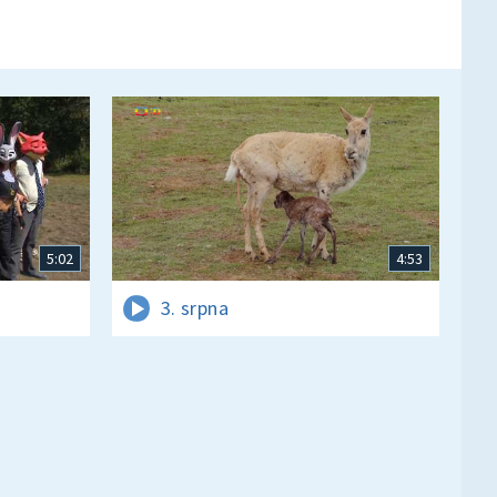
5:02
4:53
3. srpna