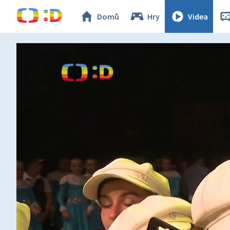
Domů
Hry
Videa