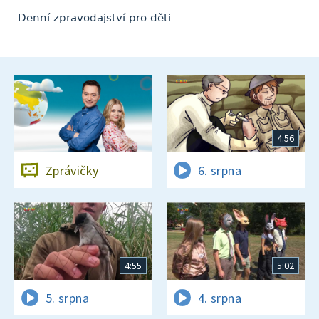
Denní zpravodajství pro děti
4:56
Zprávičky
6. srpna
4:55
5:02
5. srpna
4. srpna