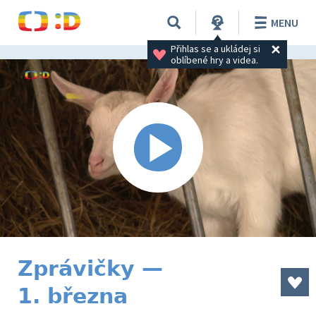
MENU
Přihlas se a ukládej si 
oblíbené hry a videa.
Zprávičky —
1. března