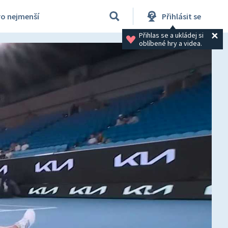
ro nejmenší
Přihlásit se
Přihlas se a ukládej si 
oblíbené hry a videa.