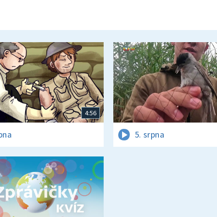
4:56
rpna
5. srpna