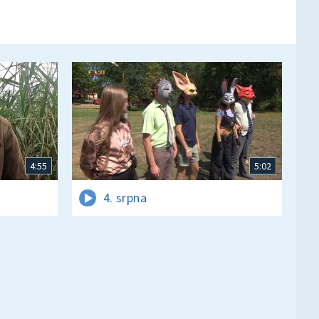
4:55
5:02
4. srpna