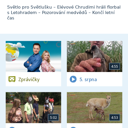
Světlo pro Světlušku – Elévové Chrudimi hráli florbal
s Letohradem – Pozorování medvědů – Končí letní
čas
4:55
Zprávičky
5. srpna
5:02
4:53