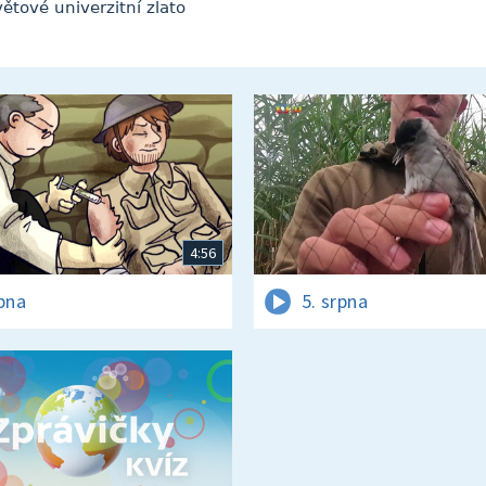
větové univerzitní zlato
4:56
rpna
5. srpna