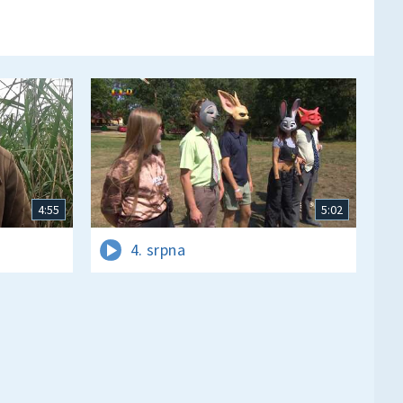
4:55
5:02
4. srpna