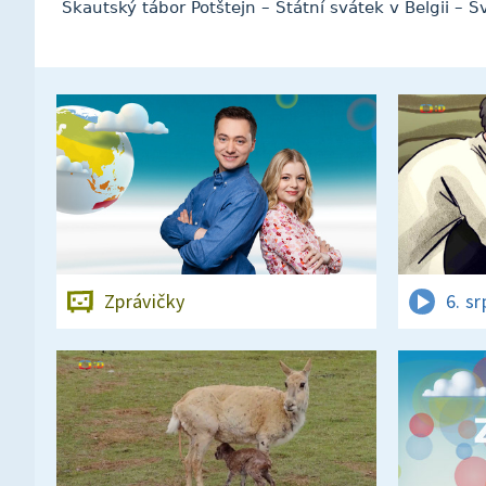
Skautský tábor Potštejn – Státní svátek v Belgii – S
Zprávičky
6. s