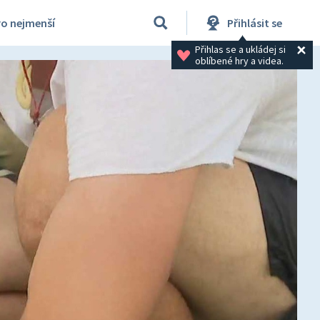
ro nejmenší
Přihlásit se
Přihlas se a ukládej si 
oblíbené hry a videa.