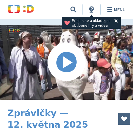
MENU
Přihlas se a ukládej si 
oblíbené hry a videa.
Zprávičky —
12. května 2025