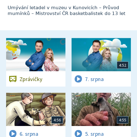
Umývání letadel v muzeu v Kunovicích – Průvod
mumínků – Mistrovství ČR basketbalistek do 13 let
4:52
Zprávičky
7. srpna
4:56
4:55
6. srpna
5. srpna