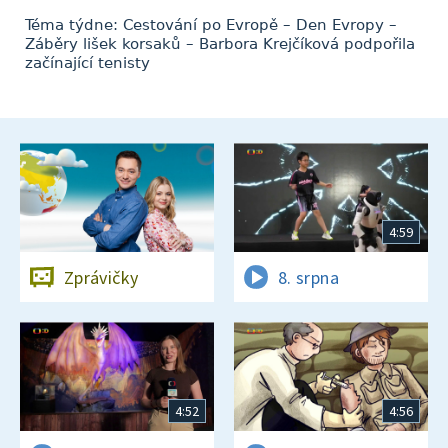
Téma týdne: Cestování po Evropě – Den Evropy –
Záběry lišek korsaků – Barbora Krejčíková podpořila
začínající tenisty
4:59
Zprávičky
8. srpna
4:52
4:56