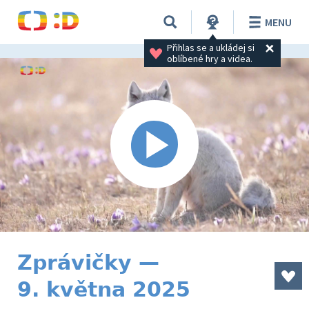
MENU
Přihlas se a ukládej si 
oblíbené hry a videa.
Zprávičky —
9. května 2025