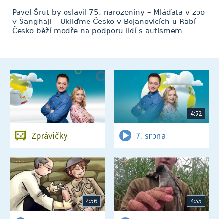
Pavel Šrut by oslavil 75. narozeniny – Mláďata v zoo
v Šanghaji – Ukliďme Česko v Bojanovicích u Rabí –
Česko běží modře na podporu lidí s autismem
4:52
Zprávičky
7. srpna
4:56
4:55