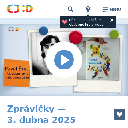
MENU
Přihlas se a ukládej si 
oblíbené hry a videa.
Zprávičky —
3. dubna 2025