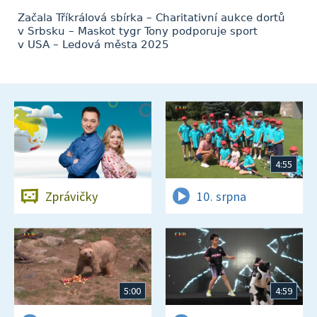
Začala Tříkrálová sbírka – Charitativní aukce dortů
v Srbsku – Maskot tygr Tony podporuje sport
v USA – Ledová města 2025
4:55
Zprávičky
10. srpna
5:00
4:59