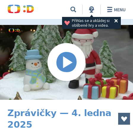
MENU
Přihlas se a ukládej si 
oblíbené hry a videa.
Zprávičky — 4. ledna
2025