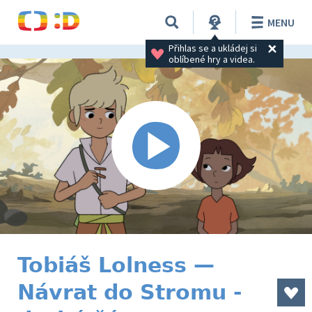
MENU
Přihlas se a ukládej si 
oblíbené hry a videa.
Tobiáš Lolness —
Návrat do Stromu -