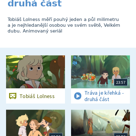
druhá část
Tobiáš Lolness měří pouhý jeden a půl milimetru
a je nejhledanější osobou ve svém světě, Velkém
dubu. Animovaný seriál
23:57
Tráva je křehká -
Tobiáš Lolness
druhá část