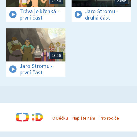
23:56
23:56
Tráva je křehká -
Jaro Stromu -
první část
druhá část
23:56
Jaro Stromu -
první část
O Déčku
Napište nám
Pro rodiče
© Česká televize 1996–2026
O cookies na Déčku